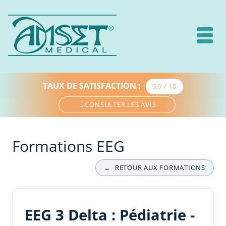
TAUX DE SATISFACTION
:
9.9 / 10
→
CONSULTER LES AVIS
Formations EEG
←
RETOUR AUX FORMATIONS
EEG 3 Delta : Pédiatrie -