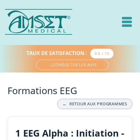
TAUX DE SATISFACTION
:
9.9 / 10
→
CONSULTER LES AVIS
Formations EEG
←
RETOUR AUX PROGRAMMES
1 EEG Alpha : Initiation -